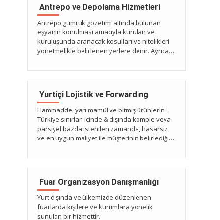
 Antrepo ve Depolama Hizmetleri
Antrepo gümrük gözetimi altında bulunan
eşyanın konulması amacıyla kurulan ve
kuruluşunda aranacak kosulları ve nitelikleri
yönetmelikle belirlenen yerlere denir. Ayrıca
antrepolar esyanın gümrük mevzuatında
düzenlenen şekilde konulması hâlinde
süresiz kalabildiği ve eşyanın antrepoda
kaldığı süre içinde eşyaya terettüp eden
 Yurtiçi Lojistik ve Forwarding
vergilerin ödenmediği bir gümrük rejimidir.
Hammadde, yarı mamül ve bitmiş ürünlerini
Türkiye sınırları içinde & dışında komple veya
parsiyel bazda istenilen zamanda, hasarsız
ve en uygun maliyet ile müşterinin belirlediği
yere teslim etmektedir.
 Fuar Organizasyon Danışmanlığı
Yurt dışında ve ülkemizde düzenlenen
fuarlarda kişilere ve kurumlara yönelik
sunulan bir hizmettir.