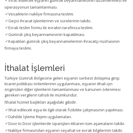
İhrac edilecek eşyanın gümrük beyannamesinin düzenlenmesi ve
operasyonun tamamlanması.
Vesaiklerin nakliye firmasına teslimi.
Geçici ihracat işlemlerinin ve sürelerinin takibi.
Evrak teslim formu ile evrakın tarafınıza teslimi.
Gümrük çıkış beyannamesinin kapatılması.
Kapatılan gümrük çıkış beyannamelerinin ihracatçı nüshasının
firmaya teslimi.
İthalat İşlemleri
Türkiye Gümrük Bölgesine gelen eşyanın serbest dolaşıma girişi;
ticaret politikası önlemlerinin uygulanması, eşyanın ithali için
öngörülen diğer işlemlerin tamamlanması ve kanunen ödenmesi
gereken vergilerin tahsili ile mümkündür.
İthalat hizmet başlıkları aşağıdaki gibidir.
İthal edilecek eşya ile ilgili olarak fizibilite çalışmasının yapılması.
Dahilde İşleme Rejimi uygulamaları.
Door to Door işlemlerde siparişten itibaren tüm aşamaların takibi.
Nakliye firmasından eşyanın seyahat ve evrak bilgilerinin takibi.