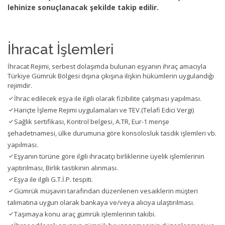
lehinize sonuçlanacak şekilde takip edilir.
İhracat İşlemleri
İhracat Rejimi, serbest dolaşımda bulunan eşyanın ihraç amacıyla
Türkiye Gümrük Bölgesi dışına çıkışına ilişkin hükümlerin uygulandığı
rejimdir.
İhrac edilecek eşya ile ilgili olarak fizibilite çalışması yapılması.
Hariçte İşleme Rejimi uygulamaları ve TEV.(Telafi Edici Vergi)
Sağlık sertifikası, Kontrol belgesi, A.TR, Eur-1 menşe
şehadetnamesi, ülke durumuna göre konsolosluk tasdik işlemleri vb.
yapılması.
Eşyanın türüne göre ilgili ihracatçı birliklerine üyelik işlemlerinin
yaptırılması, Birlik tastikinin alınması.
Eşya ile ilgili G.T.İ.P. tespiti.
Gümrük müşaviri tarafından düzenlenen vesaiklerin müşteri
talimatına uygun olarak bankaya ve/veya alıcıya ulaştırılması.
Taşımaya konu araç gümrük işlemlerinin takibi.