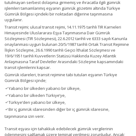
tutulmayan serbest dolaşıma girmemiş ve ihracatla ilgili gümrük
işlemleri tamamlanmış eşyanın gümrük gözetimi altında Türkiye
Gümrük Bölgesi içindeki bir noktadan diğerine taşınmasına
uygulanır.
Transit rejimi; ulusal transit rejimi, 14.11.1975 tarihli TIR Karneleri
Himayesinde Uluslararası Eşya Taşınmasına Dair Gümrük
Sözleşmesi (TIR Sözleşmesi), 22.6.2012 tarihli ve 6333 sayılı Kanunla
onaylanması uygun bulunan 20/5/1987 tarihli Ortak Transit Rejimine
İlişkin Sözleşme, 26.6.1990 tarihli Geçici İthalat Sözleşmesi ve
19/6/1951 tarihli Kuvvetlerin Statüsü Hakkında Kuzey Atlantik
Anlaşmasına Taraf Devletler Arasındaki Sözleşme kapsamındaki
transit işlemlerini kapsar.
Gümrük idareleri, transit rejimine tabi tutulan eşyanın Türkiye
Gümrük Bölgesi içinde;
Yabancı bir ülkeden yabancı bir ülkeye,
Yabancı bir ülkeden Türkiye’ye,
Türkiye’den yabancı bir ülkeye,
Bir iç gümrük idaresinden diğer bir iç gümrük idaresine,
taşınmasına izin verir.
Transit eşyası için tahakkuk edebilecek gümrük vergilerinin
ödenmesini sağlamak üzere teminat verilmesi zorunludur. Ancak;