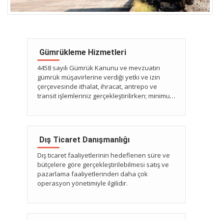
 Gümrükleme Hizmetleri
4458 sayılı Gümrük Kanunu ve mevzuatın
gümrük müşavirlerine verdiği yetki ve izin
çerçevesinde ithalat, ihracat, antrepo ve
transit işlemleriniz gerçekleştirilirken; minimum
süre ve maliyet ile sonuçlandırılması esas
alınır. Gümrük işlemleri sırasında gümrük
idareleri ve diğer kamu kurumları ile
oluşabilecek ihtilafların çözümü en kısa
 Dış Ticaret Danışmanlığı
sürede ve kanuni ölçülerde en lehinize
sonuçlanacak şekilde takip edilir.
Dış ticaret faaliyetlerinin hedeflenen süre ve
bütçelere göre gerçekleştirilebilmesi satış ve
pazarlama faaliyetlerinden daha çok
operasyon yönetimiyle ilgilidir.