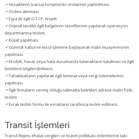
Vesaiklerin (varsa) konşimento cirolarının yaptırılması.
Ordino alınması.
Eşya ile ilgili G.T.İ.P. tespiti.
Orijinal tasdikli ilgili belgelerin tasniflerinin yapılarak operasyon
departmanına teslimi.
Küşat yapılması.
Gümrük kabul ve tescil işlemine başlayarak malın muayenesinin
yapılması.
Eksiklik, hasar veya hata durumunda tutanakların tutulması ve ilgili
birimlerin bilgilendirilmesi.
Tahakkukların yapılarak ilgili teminat veya vergi ödemelerinin
yapılması.
İlgili firmaların vermiş olduğu talimatta belirtilen adrese malın fiziki
teslimi.
Evrak teslim formu ile evrakların tarafınıza teslim edilmesi.
Transit İşlemleri
Transit Rejimi, ithalat vergileri ve ticaret politikası önlemlerine tabi