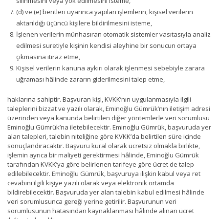
silinmesini veya yok edilmesini isteme,
(d) ve (e) bentleri uyarınca yapılan işlemlerin, kişisel verilerin
aktarıldığı üçüncü kişilere bildirilmesini isteme,
İşlenen verilerin münhasıran otomatik sistemler vasıtasıyla analiz
edilmesi suretiyle kişinin kendisi aleyhine bir sonucun ortaya
çıkmasına itiraz etme,
Kişisel verilerin kanuna aykırı olarak işlenmesi sebebiyle zarara
uğraması hâlinde zararın giderilmesini talep etme,
haklarına sahiptir. Başvuran kişi, KVKK’nın uygulanmasıyla ilgili
taleplerini bizzat ve yazılı olarak, Eminoğlu Gümrük’nın iletişim adresi
üzerinden veya kanunda belirtilen diğer yöntemlerle veri sorumlusu
Eminoğlu Gümrük’na iletebilecektir. Eminoğlu Gümrük, başvuruda yer
alan talepleri, talebin niteliğine göre KVKK’da belirtilen süre içinde
sonuçlandıracaktır. Başvuru kural olarak ücretsiz olmakla birlikte,
işlemin ayrıca bir maliyeti gerektirmesi hâlinde, Eminoğlu Gümrük
tarafından KVKK’ya göre belirlenen tarifeye göre ücret de talep
edilebilecektir. Eminoğlu Gümrük, başvuruya ilişkin kabul veya ret
cevabını ilgili kişiye yazılı olarak veya elektronik ortamda
bildirebilecektir. Başvuruda yer alan talebin kabul edilmesi hâlinde
veri sorumlusunca gereği yerine getirilir. Başvurunun veri
sorumlusunun hatasından kaynaklanması hâlinde alınan ücret