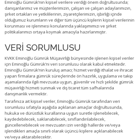
Eminoğlu Gümrük’nin kişisel verilere verdiği önem doğrultusunda;
danışanlarımız ve müşterilerimizin, çalışan ve çalışan adaylarımızın,
şirket ortakları ve yetkililerinin, ziyaretçilerimizin, işbirliği içinde
olduğumuz kurumların ve diğer tüm üçüncü kişilerin kişisel verilerinin
korunması ve işlenmesi konularında yaklaşımımızı ve şirket
politikalarımızı ortaya koymak amacıyla hazırlanmıştır.
VERİ SORUMLUSU
KVKK Eminoğlu Gümrük Müşavirliği bünyesinde işlenen kişisel veriler
için Eminoğlu Gümrük’ni veri sorumlusu olarak kabul etmektedir.
Eminoğlu Gümrük’nin kuruluş amacı; hizmet verdiği ithalat ve ihracat
yapan firmalara gümrük süreçlerinde ön hazırlık, uygulama ve takip
aşamalarında ilgili mevzuata uygun, güvenilir ve hızlı şekilde gümrük
müşavirliği hizmeti sunmak ve dış ticaret tüm safhalarında
danışmanlık vermektir.
Tarafınıza ait kişisel veriler, Eminoğlu Gümrük tarafından veri
sorumlusu sıfatıyla aşağıda açıklanan amaçlar doğrultusunda,
hukuka ve dürüstlük kurallarına uygun suretle işlenebilecek,
kaydedebilecek, saklanabilecek, sınıflandırılabilecek,
güncellenebilecek ve mevzuatın izin verdiği hallerde ve/veya
işlendikleri amaçla sınırlı olarak üçüncü kişilere açıklanabilecek
ve/veya aktarabilecektir.