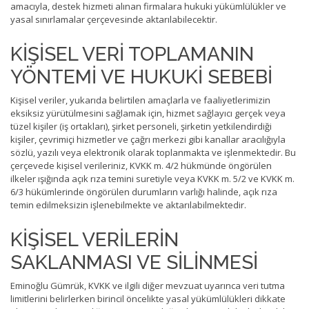
amacıyla, destek hizmeti alınan firmalara hukuki yükümlülükler ve
yasal sınırlamalar çerçevesinde aktarılabilecektir.
KİŞİSEL VERİ TOPLAMANIN
YÖNTEMİ VE HUKUKİ SEBEBİ
Kişisel veriler, yukarıda belirtilen amaçlarla ve faaliyetlerimizin
eksiksiz yürütülmesini sağlamak için, hizmet sağlayıcı gerçek veya
tüzel kişiler (iş ortakları), şirket personeli, şirketin yetkilendirdiği
kişiler, çevrimiçi hizmetler ve çağrı merkezi gibi kanallar aracılığıyla
sözlü, yazılı veya elektronik olarak toplanmakta ve işlenmektedir. Bu
çerçevede kişisel verileriniz, KVKK m. 4/2 hükmünde öngörülen
ilkeler ışığında açık rıza temini suretiyle veya KVKK m. 5/2 ve KVKK m.
6/3 hükümlerinde öngörülen durumların varlığı halinde, açık rıza
temin edilmeksizin işlenebilmekte ve aktarılabilmektedir.
KİŞİSEL VERİLERİN
SAKLANMASI VE SİLİNMESİ
Eminoğlu Gümrük, KVKK ve ilgili diğer mevzuat uyarınca veri tutma
limitlerini belirlerken birincil öncelikte yasal yükümlülükleri dikkate